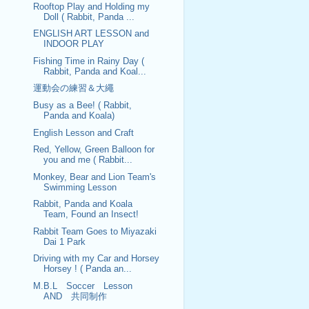
Rooftop Play and Holding my
Doll ( Rabbit, Panda ...
ENGLISH ART LESSON and
INDOOR PLAY
Fishing Time in Rainy Day (
Rabbit, Panda and Koal...
運動会の練習＆大繩
Busy as a Bee! ( Rabbit,
Panda and Koala)
English Lesson and Craft
Red, Yellow, Green Balloon for
you and me ( Rabbit...
Monkey, Bear and Lion Team's
Swimming Lesson
Rabbit, Panda and Koala
Team, Found an Insect!
Rabbit Team Goes to Miyazaki
Dai 1 Park
Driving with my Car and Horsey
Horsey ! ( Panda an...
M.B.L Soccer Lesson
AND 共同制作