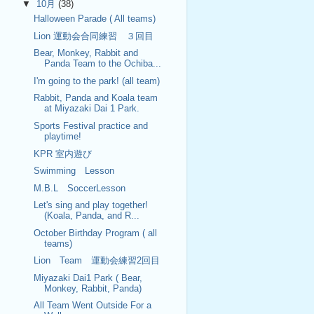
▼
10月
(38)
Halloween Parade ( All teams)
Lion 運動会合同練習 ３回目
Bear, Monkey, Rabbit and
Panda Team to the Ochiba...
I'm going to the park! (all team)
Rabbit, Panda and Koala team
at Miyazaki Dai 1 Park.
Sports Festival practice and
playtime!
KPR 室内遊び
Swimming Lesson
M.B.L SoccerLesson
Let's sing and play together!
(Koala, Panda, and R...
October Birthday Program ( all
teams)
Lion Team 運動会練習2回目
Miyazaki Dai1 Park ( Bear,
Monkey, Rabbit, Panda)
All Team Went Outside For a