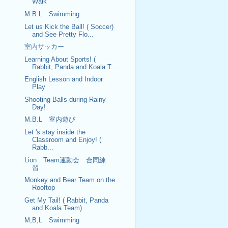
Walk
M.B.L Swimming
Let us Kick the Ball! ( Soccer)
and See Pretty Flo...
室内サッカー
Learning About Sports! (
Rabbit, Panda and Koala T...
English Lesson and Indoor
Play
Shooting Balls during Rainy
Day!
M.B.L 室内遊び
Let 's stay inside the
Classroom and Enjoy! (
Rabb...
Lion Team運動会 合同練
習
Monkey and Bear Team on the
Rooftop
Get My Tail! ( Rabbit, Panda
and Koala Team)
M,B,L Swimming