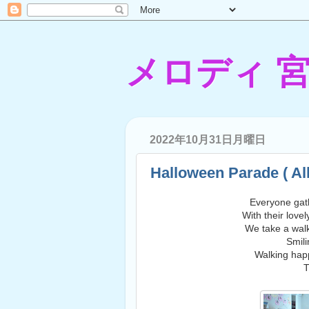
メロディ 
2022年10月31日月曜日
Halloween Parade ( Al
Everyone gath
With their love
We take a walk
Smil
Walking happ
T