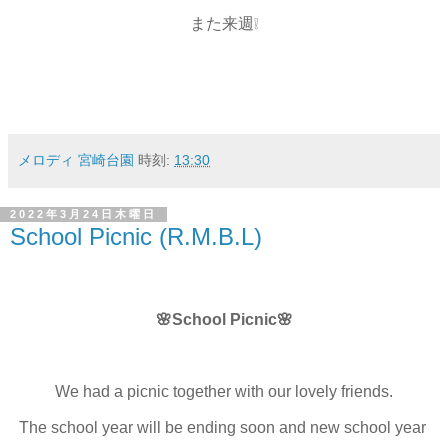
また来週❕
メロディ 宮崎台園
時刻:
13:30
2022年3月24日木曜日
School Picnic (R.M.B.L)
🌸
School Picnic
🌸
We had a picnic together with our lovely friends.
The school year will be ending soon and new school year