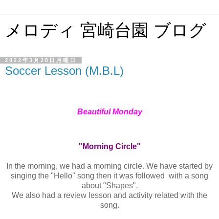
メロディ 宮崎台園 ブログ
2022年3月28日月曜日
Soccer Lesson (M.B.L)
Beautiful Monday
"Morning Circle"
In the morning, we had a morning circle. We have started by
singing the "Hello" song then it was followed with a song
about "Shapes".
We also had a review lesson and activity related with the
song.