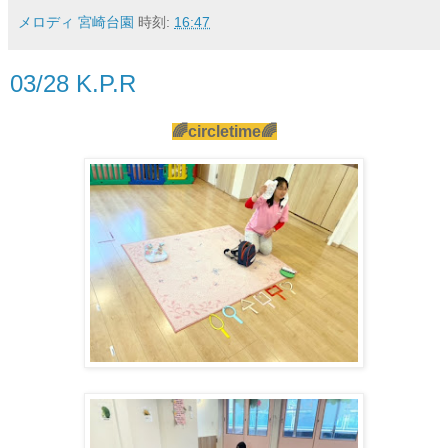
メロディ 宮崎台園
時刻:
16:47
03/28 K.P.R
🌈circletime🌈