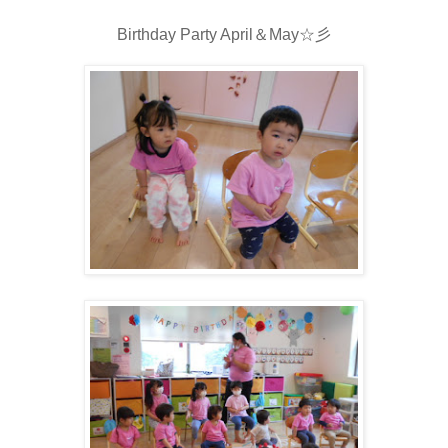
Birthday Party April＆May☆彡